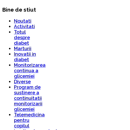
Bine de stiut
Noutati
Activitati
Totul
despre
diabet
Marturii
Inovatii in
diabet
Monitorizarea
continua a
glicemiei
Diverse
Program de
sustinere a
continuitatii
monitorizarii
glicemiei
Telemedicina
pentru
copilul