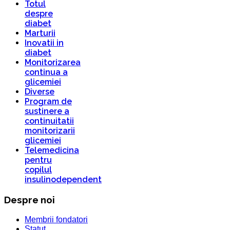
Totul
despre
diabet
Marturii
Inovatii in
diabet
Monitorizarea
continua a
glicemiei
Diverse
Program de
sustinere a
continuitatii
monitorizarii
glicemiei
Telemedicina
pentru
copilul
insulinodependent
Despre noi
Membrii fondatori
Statut