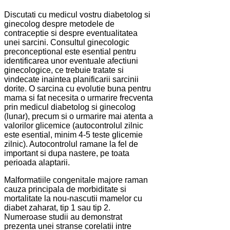
Discutati cu medicul vostru diabetolog si
ginecolog despre metodele de
contraceptie si despre eventualitatea
unei sarcini. Consultul ginecologic
preconceptional este esential pentru
identificarea unor eventuale afectiuni
ginecologice, ce trebuie tratate si
vindecate inaintea planificarii sarcinii
dorite. O sarcina cu evolutie buna pentru
mama si fat necesita o urmarire frecventa
prin medicul diabetolog si ginecolog
(lunar), precum si o urmarire mai atenta a
valorilor glicemice (autocontrolul zilnic
este esential, minim 4-5 teste glicemie
zilnic). Autocontrolul ramane la fel de
important si dupa nastere, pe toata
perioada alaptarii.
Malformatiile congenitale majore raman
cauza principala de morbiditate si
mortalitate la nou-nascutii mamelor cu
diabet zaharat, tip 1 sau tip 2.
Numeroase studii au demonstrat
prezenta unei stranse corelatii intre