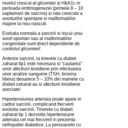
nivelul crescut al glicemiei si HbA1c in
perioada embriogenezei (primele 8 – 10
saptamani de sarcina) si rata crescuta a
avorturilor spontane si malformatiilor
majore la nou-nascuti.
Evolutia normala a sarcinii si riscul unui
avort spontan sau al malformatiilor
congenitale sunt direct dependente de
controlul glicemiei!
Anterior sarcinii, la tinerele cu diabet
zaharat tip1 este necesara si “cautarea”
unor afectiuni tiroidiene prin efectuarea
unor analize sanguine (TSH, tiroxina
libera) deoarece 5 – 10% din mamele cu
diabet zaharat au si afectiuni tiroidiene
asociate!
Hipertensiunea arteriala poate apare in
cadrul sarcinii, complicand frecvent
evolutia sarcinii. Tinerele cu diabet
zaharat tip 1 dezvolta hipertensiune
arteriala cel mai frecvent in prezenta
nefropatiei diabetice. La persoanele cu