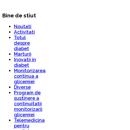
Bine de stiut
Noutati
Activitati
Totul
despre
diabet
Marturii
Inovatii in
diabet
Monitorizarea
continua a
glicemiei
Diverse
Program de
sustinere a
continuitatii
monitorizarii
glicemiei
Telemedicina
pentru